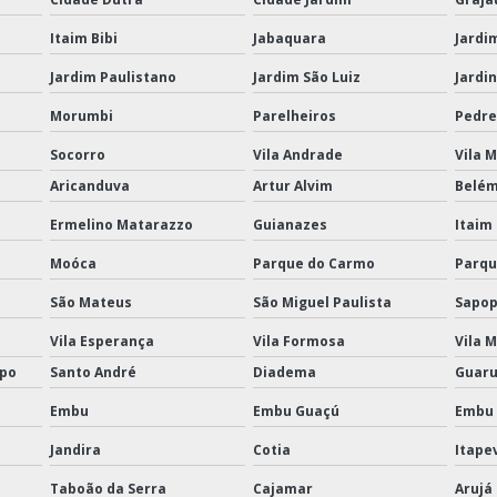
Itaim Bibi
Jabaquara
Jardi
Jardim Paulistano
Jardim São Luiz
Jardi
Morumbi
Parelheiros
Pedre
Socorro
Vila Andrade
Vila 
Aricanduva
Artur Alvim
Belé
Ermelino Matarazzo
Guianazes
Itaim
Moóca
Parque do Carmo
Parqu
São Mateus
São Miguel Paulista
Sapo
Vila Esperança
Vila Formosa
Vila M
mpo
Santo André
Diadema
Guaru
Embu
Embu Guaçú
Embu 
Jandira
Cotia
Itape
Taboão da Serra
Cajamar
Arujá