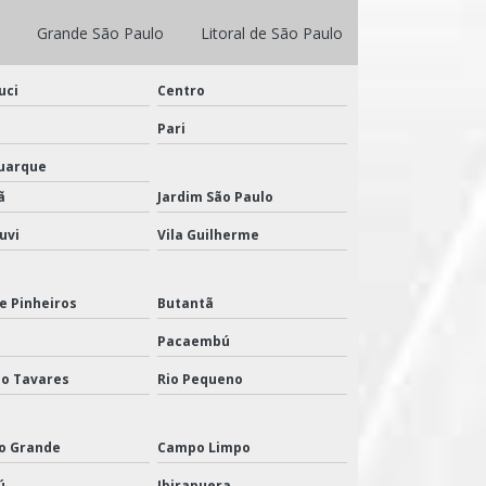
Grande São Paulo
Litoral de São Paulo
uci
Centro
Pari
Buarque
ã
Jardim São Paulo
uvi
Vila Guilherme
de Pinheiros
Butantã
Pacaembú
o Tavares
Rio Pequeno
o Grande
Campo Limpo
ú
Ibirapuera