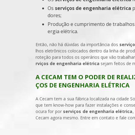
Os
serviços de engenharia elétrica
p
dores;
Produção e cumprimento de trabalhos inteiros no ramo de controle e automação com o uso de en
ergia elétrica.
Então, não há dúvidas da importância dos
serviço
lhos eletrônicos colocados dentro da linha de pro
roteção para todos os operários que vão trabalh
rviços de engenharia elétrica
sejam feitos de m
A CECAM TEM O PODER DE REALI
ÇOS DE ENGENHARIA ELÉTRICA
A Cecam tem a sua fábrica localizada na cidade S
que tem know-how para fazer instalações e conser
ocura for por
serviços de engenharia elétrica
,
Cecam agora mesmo. Entre em contato e fale co