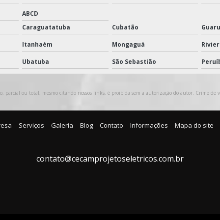
ABCD
Caraguatatuba
Cubatão
Guaru
Itanhaém
Mongaguá
Rivie
Ubatuba
São Sebastião
Peruí
, parcial ou total, mesmo citando nossos links, é proibida sem a autorização do autor. Crime de v
resa
Serviços
Galeria
Blog
Contato
Informações
Mapa do site
contato@cecamprojetoseletricos.com.br