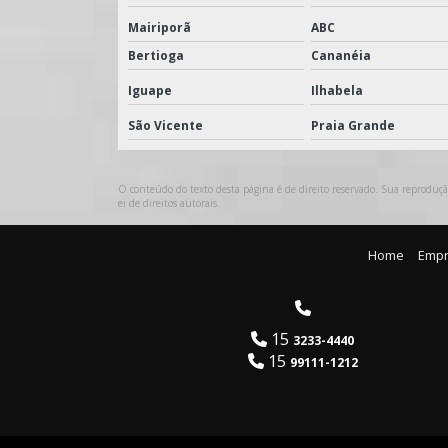
Mairiporã
ABC
Bertioga
Cananéia
Iguape
Ilhabela
São Vicente
Praia Grande
O conteúdo do texto desta página é de direito reservado. Sua reprodução
ei de direitos autorais
.
Home
Emp
15
3233-4440
15
99111-1212