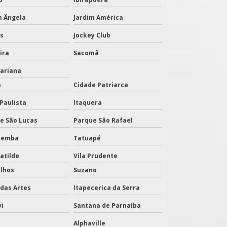
m Ângela
Jardim América
ns
Jockey Club
ira
Sacomã
Mariana
m
Cidade Patriarca
 Paulista
Itaquera
e São Lucas
Parque São Rafael
pemba
Tatuapé
atilde
Vila Prudente
lhos
Suzano
das Artes
Itapecerica da Serra
vi
Santana de Parnaíba
Alphaville