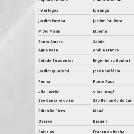
Interlagos
Ipiranga
Jardim Europa
Jardim Paulista
M'Boi Mirim
Moema
Santo Amaro
Saúde
Água Rasa
Anália Franco
Cidade Tiradentes
Engenheiro Goulart
Jardim Iguatemi
José Bonifácio
Penha
Ponte Rasa
Vila Carrão
Vila Curuçá
São Caetano do sul
São Bernardo do Ca
Ribeirão Pires
Mauá
Osasco
Barueri
Caierias
Franco da Rocha