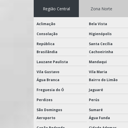
Região Central
Zona Norte
Aclimação
Bela Vista
Consolação
Higienópolis
República
Santa Cecília
Brasilândia
Cachoeirinha
Lauzane Paulista
Mandaqui
Vila Gustavo
Vila Maria
Água Branca
Bairro do Limão
Freguesia do Ó
Jaguaré
Perdizes
Perús
São Domingos
Sumaré
Aeroporto
Água Funda
Capão Redondo
Cidade Ademar