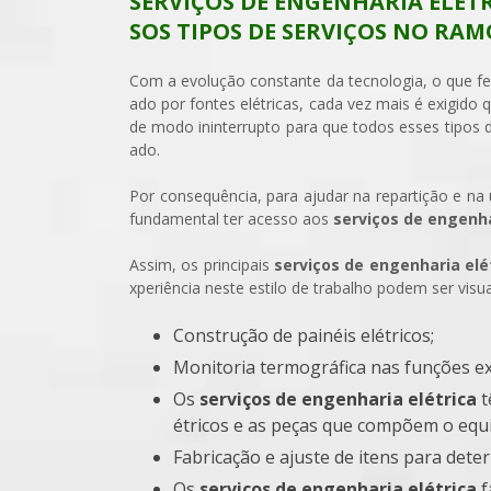
SERVIÇOS DE ENGENHARIA ELÉT
SOS TIPOS DE SERVIÇOS NO RA
Com a evolução constante da tecnologia, o que 
ado por fontes elétricas, cada vez mais é exigido 
de modo ininterrupto para que todos esses tipo
ado.
Por consequência, para ajudar na repartição e na u
fundamental ter acesso aos
serviços de engenha
Assim, os principais
serviços de engenharia elé
xperiência neste estilo de trabalho podem ser visual
Construção de painéis elétricos;
Monitoria termográfica nas funções ex
Os
serviços de engenharia elétrica
t
étricos e as peças que compõem o eq
Fabricação e ajuste de itens para det
Os
serviços de engenharia elétrica
f