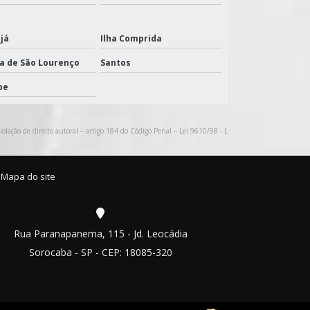
já
Ilha Comprida
ra de São Lourenço
Santos
be
iolação de direito autoral – artigo 184 do Código Penal –
Lei 9610/98 - L
Mapa do site
Rua Paranapanema, 115 - Jd. Leocádia
Sorocaba - SP - CEP: 18085-320