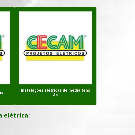
ÃO
POSTO PRIMÁRIO SIMPLIFICADO
PROJETO DE CABINE PRIMÁRIA
PROJETO DE CENTRO DE MEDIÇÃO
PROJETO DE ELETRIFICAÇÃO DE LOTE
AMENTO
PROJETO DE INSTALAÇÃO DE GRUPO
GERADOR
PROJETO DE INSTALAÇÕES ELÉTRICAS
Instalações elétricas de média tens
as
ão
PROJETO DE SPDA
 elétrica:
SERVIÇOS DE ENGENHARIA ELÉTRICA