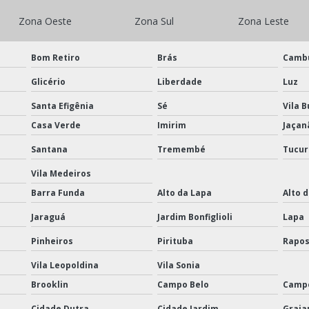
Zona Oeste
Zona Sul
Zona Leste
Bom Retiro
Brás
Camb
Glicério
Liberdade
Luz
Santa Efigênia
Sé
Vila 
Casa Verde
Imirim
Jaçan
Santana
Tremembé
Tucur
Vila Medeiros
Barra Funda
Alto da Lapa
Alto 
Jaraguá
Jardim Bonfiglioli
Lapa
Pinheiros
Pirituba
Rapos
Vila Leopoldina
Vila Sonia
Brooklin
Campo Belo
Camp
Cidade Dutra
Cidade Jardim
Graja