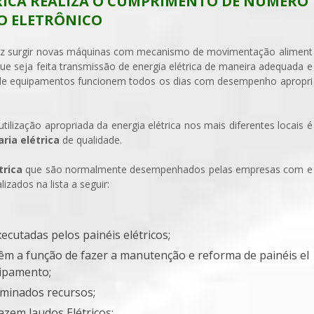
RICA REALIZA O CUMPRIMENTO DE NUMERO
MO ELETRÔNICO
fez surgir novas máquinas com mecanismo de movimentação aliment
que seja feita transmissão de energia elétrica de maneira adequada e
s de equipamentos funcionem todos os dias com desempenho apropri
tilização apropriada da energia elétrica nos mais diferentes locais é
ria elétrica
de qualidade.
trica
que são normalmente desempenhados pelas empresas com e
izados na lista a seguir:
ecutadas pelos painéis elétricos;
êm a função de fazer a manutenção e reforma de painéis el
uipamento;
erminados recursos;
azem laudos Elétricos;