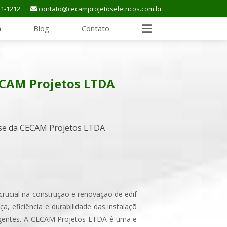
11-1212
contato@cecamprojetoseletricos.com.br
a
Blog
Contato
CECAM Projetos LTDA
crucial na construção e renovação de edif
, eficiência e durabilidade das instalaçõ
igentes. A CECAM Projetos LTDA é uma e