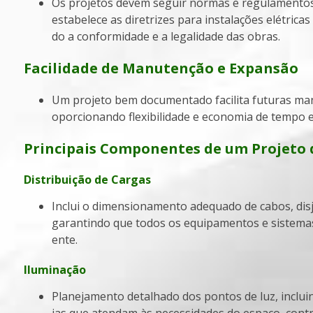
Os projetos devem seguir normas e regulamentos específicos, como a NBR 5410, que
estabelece as diretrizes para instalações elétricas
do a conformidade e a legalidade das obras.
Facilidade de Manutenção e Expansão
Um projeto bem documentado facilita futuras manutenções, reparos e expansões, pr
oporcionando flexibilidade e economia de tempo e
Principais Componentes de um Projeto d
Distribuição de Cargas
Inclui o dimensionamento adequado de cabos, disjuntores e dispositivos de proteção,
garantindo que todos os equipamentos e sistemas
ente.
Iluminação
Planejamento detalhado dos pontos de luz, incluindo a escolha de lâmpadas e luminár
ias que atendam às necessidades do espaço, cont