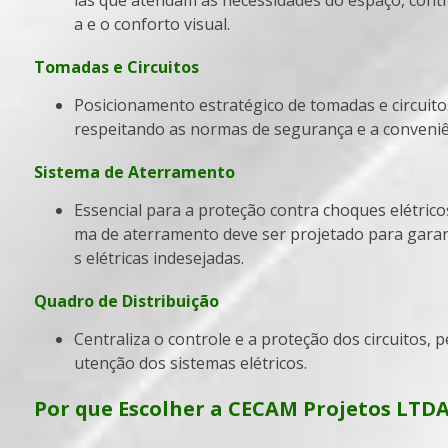
a e o conforto visual.
Tomadas e Circuitos
Posicionamento estratégico de tomadas e circuitos para atender às demandas de uso,
respeitando as normas de segurança e a conveniê
Sistema de Aterramento
Essencial para a proteção contra choques elétricos e danos aos equipamentos, o siste
ma de aterramento deve ser projetado para garant
s elétricas indesejadas.
Quadro de Distribuição
Centraliza o controle e a proteção dos circuitos, permitindo a fácil identificação e man
utenção dos sistemas elétricos.
Por que Escolher a CECAM Projetos LTD