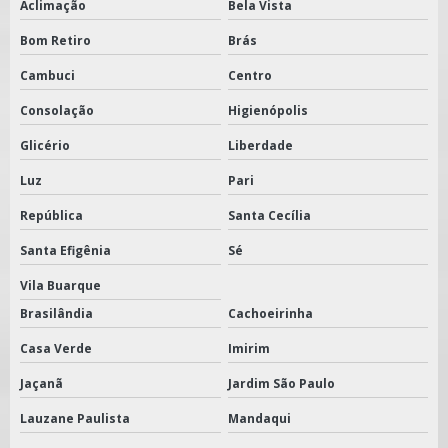
Aclimação
Bela Vista
Bom Retiro
Brás
Cambuci
Centro
Consolação
Higienópolis
Glicério
Liberdade
Luz
Pari
República
Santa Cecília
Santa Efigênia
Sé
Vila Buarque
Brasilândia
Cachoeirinha
Casa Verde
Imirim
Jaçanã
Jardim São Paulo
Lauzane Paulista
Mandaqui