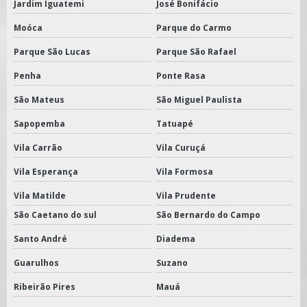
Jardim Iguatemi
José Bonifácio
Moóca
Parque do Carmo
Parque São Lucas
Parque São Rafael
Penha
Ponte Rasa
São Mateus
São Miguel Paulista
Sapopemba
Tatuapé
Vila Carrão
Vila Curuçá
Vila Esperança
Vila Formosa
Vila Matilde
Vila Prudente
São Caetano do sul
São Bernardo do Campo
Santo André
Diadema
Guarulhos
Suzano
Ribeirão Pires
Mauá