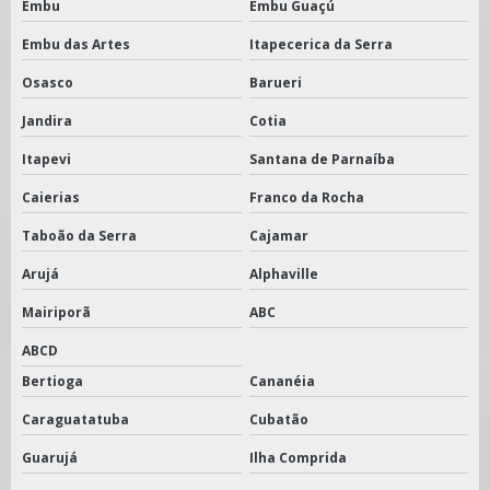
Embu
Embu Guaçú
Embu das Artes
Itapecerica da Serra
Osasco
Barueri
Jandira
Cotia
Itapevi
Santana de Parnaíba
Caierias
Franco da Rocha
Taboão da Serra
Cajamar
Arujá
Alphaville
Mairiporã
ABC
ABCD
Bertioga
Cananéia
Caraguatatuba
Cubatão
Guarujá
Ilha Comprida