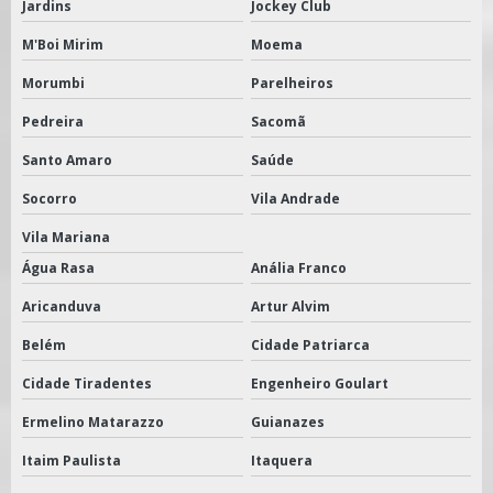
Jardins
Jockey Club
M'Boi Mirim
Moema
Morumbi
Parelheiros
Pedreira
Sacomã
Santo Amaro
Saúde
Socorro
Vila Andrade
Vila Mariana
Água Rasa
Anália Franco
Aricanduva
Artur Alvim
Belém
Cidade Patriarca
Cidade Tiradentes
Engenheiro Goulart
Ermelino Matarazzo
Guianazes
Itaim Paulista
Itaquera