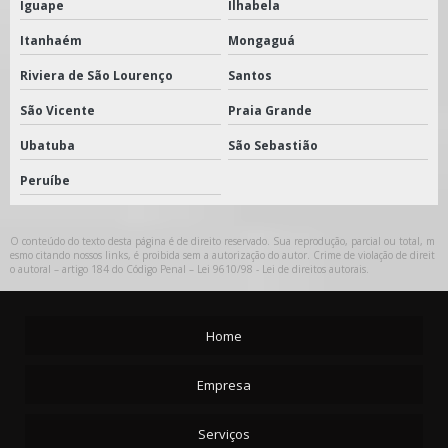
Iguape
Ilhabela
Itanhaém
Mongaguá
Riviera de São Lourenço
Santos
São Vicente
Praia Grande
Ubatuba
São Sebastião
Peruíbe
O conteúdo do texto desta página é de direito reservado. Sua reprodução, parcial ou total, m
esmo citando nossos links, é proibida sem a autorização do autor. Crime de violação de direit
o autoral – artigo 184 do Código Penal –
Lei 9610/98 - Lei de direitos autorais
.
Home
Empresa
Serviços